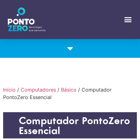
Início
/
Computadores
/
Básico
/ Computador
PontoZero Essencial
Computador PontoZero
Essencial